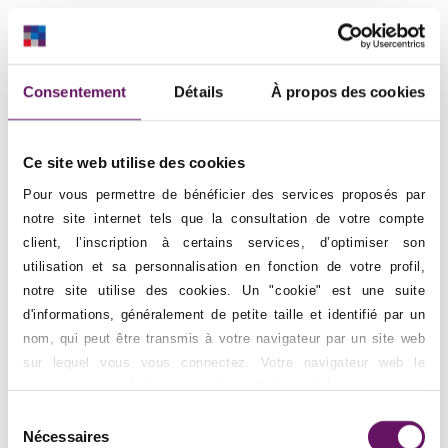
Consentement
Détails
À propos des cookies
Ce site web utilise des cookies
Pour vous permettre de bénéficier des services proposés par
notre site internet tels que la consultation de votre compte
client, l’inscription à certains services, d’optimiser son
utilisation et sa personnalisation en fonction de votre profil,
notre site utilise des cookies. Un "cookie" est une suite
d'informations, généralement de petite taille et identifié par un
nom, qui peut être transmis à votre navigateur par un site web
sur lequel vous vous connectez. Votre navigateur web le
conservera pendant une certaine durée, et le renverra au
serveur web chaque fois que vous vous y reconnecterez. Les
Sélection
cookies nécessaires ne sont pas paramétrables, les autres le
Nécessaires
du